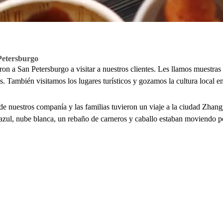
 Petersburgo
ron a San Petersburgo a visitar a nuestros clientes. Les llamos muestras
. También visitamos los lugares turísticos y gozamos la cultura local en
 clientes y nos conocemos mejor mutuamente.
de nuestros companía y las familias tuvieron un viaje a la ciudad Zhang
o azul, nube blanca, un rebaño de carneros y caballo estaban moviendo p
o, por ejemplo, karts, bola de agua, montaña rusa etc. También disfrut
buen tiempo y nos relajamos.