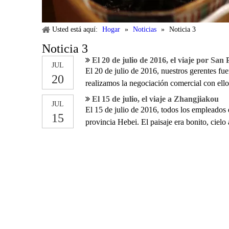
Usted está aquí:
Hogar
»
Noticias
»
Noticia 3
Noticia 3
El 20 de julio de 2016, el viaje por San
JUL
El 20 de julio de 2016, nuestros gerentes fue
20
realizamos la negociación comercial con ellos
viaje. Promovemos la relación con nuestros
El 15 de julio, el viaje a Zhangjiakou
JUL
El 15 de julio de 2016, todos los empleados 
15
provincia Hebei. El paisaje era bonito, ciel
Había muchas instalaciones de entretenimient
comida deliciosa. En este viaje, tuvimos un 