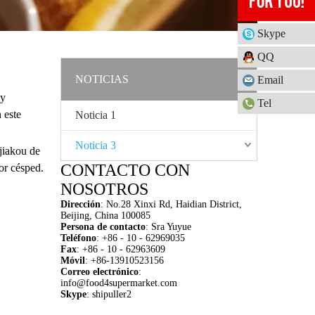
Skype
QQ
NOTICIAS
Email
 y
Tel
 este
Noticia 1
Noticia 3
jiakou de
CONTACTO CON
or césped.
amos la
NOSOTROS
Dirección
:
No.28 Xinxi Rd, Haidian District,
Beijing, China 100085
Persona de contacto
: Sra Yuyue
Teléfono
: +86 - 10 - 62969035
Fax
: +86 - 10 - 62963609
M
ó
vil
: +86-13910523156
Correo electrónico
:
info@food4supermarket.com
Skype
: shipuller2