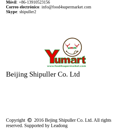
M
ó
vil
: +86-13910523156
Correo electrónico
:
info@food4supermarket.com
Skype
: shipuller2
Beijing Shipuller Co. Ltd
Direcci
ó
n:
No.28 Xinxi Rd, Haidian District, Beijing, China 100085
Email:
info@food4supermarket.com
Teléfono:
+86 010-62969035
Mó
vil:
+86-13910523156
Fax:
+86-10-62963609
Skype:
shipuller2
QQ:
2661923531
Copyright
 2016 Bejing Shipuller Co. Ltd
. All rights
reserved. Supported by Leadong