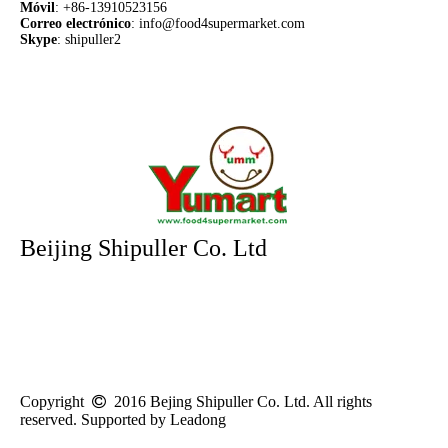
M
ó
vil
: +86-13910523156
Correo electrónico
:
info@food4supermarket.com
Skype
: shipuller2
Beijing Shipuller Co. Ltd
Direcci
ó
n:
No.28 Xinxi Rd, Haidian District, Beijing, China 100085
Email:
info@food4supermarket.com
Teléfono:
+86 010-62969035
Mó
vil:
+86-13910523156
Fax:
+86-10-62963609
Skype:
shipuller2
QQ:
2661923531
Copyright
 2016 Bejing Shipuller Co. Ltd
. All rights
reserved. Supported by Leadong