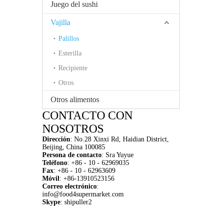
Juego del sushi
Vajilla
Palillos
Esterilla
Recipiente
Otros
Otros alimentos
CONTACTO CON
NOSOTROS
Dirección
:
No.28 Xinxi Rd, Haidian District,
Beijing, China 100085
Persona de contacto
: Sra Yuyue
Teléfono
: +86 - 10 - 62969035
Fax
: +86 - 10 - 62963609
M
ó
vil
: +86-13910523156
Correo electrónico
:
info@food4supermarket.com
Skype
: shipuller2