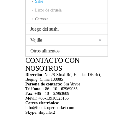
Sake
Licor de ciruela
Cerveza
Juego del sushi
Vajilla
Otros alimentos
CONTACTO CON
NOSOTROS
Dirección
:
No.28 Xinxi Rd, Haidian District,
Beijing, China 100085
Persona de contacto
: Sra Yuyue
Teléfono
: +86 - 10 - 62969035
Fax
: +86 - 10 - 62963609
M
ó
vil
: +86-13910523156
Correo electrónico
:
info@food4supermarket.com
Skype
: shipuller2