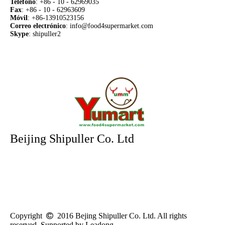
Teléfono
: +86 - 10 - 62969035
Fax
: +86 - 10 - 62963609
M
ó
vil
: +86-13910523156
Correo electrónico
:
info@food4supermarket.com
Skype
: shipuller2
Beijing Shipuller Co. Ltd
Direcci
ó
n:
No.28 Xinxi Rd, Haidian District, Beijing, China 100085
Email:
info@food4supermarket.com
Teléfono:
+86 010-62969035
Mó
vil:
+86-13910523156
Fax:
+86-10-62963609
Skype:
shipuller2
QQ:
2661923531
Copyright
 2016 Bejing Shipuller Co. Ltd
. All rights
reserved. Supported by Leadong